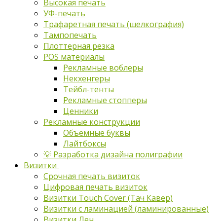
Высокая печать
УФ-печать
Трафаретная печать (шелкография)
Тампопечать
Плоттерная резка
POS материалы
Рекламные воблеры
Некхенгеры
Тейбл-тенты
Рекламные стопперы
Ценники
Рекламные конструкции
Объемные буквы
Лайтбоксы
💡 Разработка дизайна полиграфии
Визитки
Срочная печать визиток
Цифровая печать визиток
Визитки Touch Cover (Тач Кавер)
Визитки с ламинацией (ламинированные)
Визитки Лен