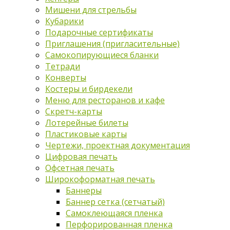
Мишени для стрельбы
Кубарики
Подарочные сертификаты
Приглашения (пригласительные)
Самокопирующиеся бланки
Тетради
Конверты
Костеры и бирдекели
Меню для ресторанов и кафе
Скретч-карты
Лотерейные билеты
Пластиковые карты
Чертежи, проектная документация
Цифровая печать
Офсетная печать
Широкоформатная печать
Баннеры
Баннер сетка (сетчатый)
Самоклеющаяся пленка
Перфорированная пленка