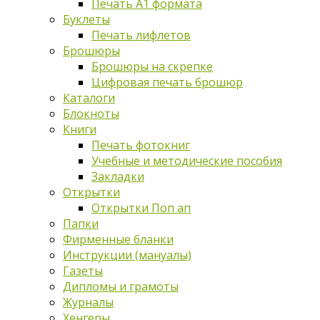
Печать А1 формата
Буклеты
Печать лифлетов
Брошюры
Брошюры на скрепке
Цифровая печать брошюр
Каталоги
Блокноты
Книги
Печать фотокниг
Учебные и методические пособия
Закладки
Открытки
Открытки Поп ап
Папки
Фирменные бланки
Инструкции (мануалы)
Газеты
Дипломы и грамоты
Журналы
Хенгеры