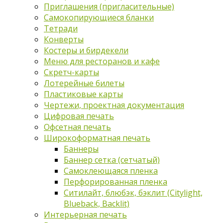
Приглашения (пригласительные)
Самокопирующиеся бланки
Тетради
Конверты
Костеры и бирдекели
Меню для ресторанов и кафе
Скретч-карты
Лотерейные билеты
Пластиковые карты
Чертежи, проектная документация
Цифровая печать
Офсетная печать
Широкоформатная печать
Баннеры
Баннер сетка (сетчатый)
Самоклеющаяся пленка
Перфорированная пленка
Ситилайт, блюбэк, бэклит (Citylight,
Blueback, Backlit)
Интерьерная печать