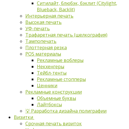
Ситилайт, блюбэк, бэклит (Citylight,
Blueback, Backlit)
Интерьерная печать
Высокая печать
УФ-печать
Трафаретная печать (шелкография)
Тампопечать
Плоттерная резка
POS материалы
Рекламные воблеры
Некхенгеры
Тейбл-тенты
Рекламные стопперы
Ценники
Рекламные конструкции
Объемные буквы
Лайтбоксы
💡 Разработка дизайна полиграфии
Визитки
Срочная печать визиток