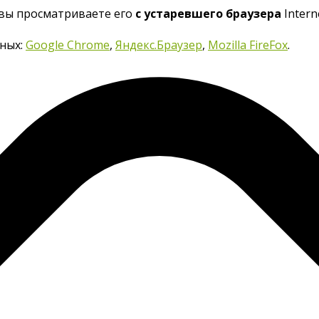
 вы просматриваете его
с устаревшего браузера
Interne
нных:
Google Chrome
,
Яндекс.Браузер
,
Mozilla FireFox
.