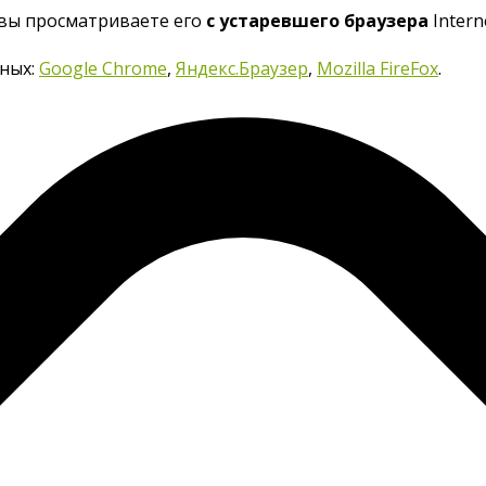
 вы просматриваете его
с устаревшего браузера
Interne
нных:
Google Chrome
,
Яндекс.Браузер
,
Mozilla FireFox
.